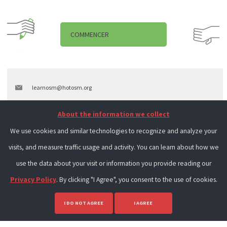
COMMENCER
learnosm@hotosm.org
@learnOSM
About the information we collect
Hosted on Github
We use cookies and similar technologies to recognize and analyze your
visits, and measure traffic usage and activity. You can learn about how we
Official
HOT OSM
learning materials
use the data about your visit or information you provide reading our
Privacy Policy
. By clicking "I Agree", you consent to the use of cookies.
I DO NOT AGREE
I AGREE