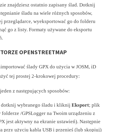
dzie znajdziesz ostatnio zapisany ślad. Dotknij
tępnianie śladu na wiele różnych sposobów,
j przeglądarce, wyeksportować go do folderu
ąć go z listy. Formaty używane do eksportu
ń.
YTORZE OPENSTREETMAP
zaimportować ślady GPX do użycia w JOSM, iD
yć tej prostej 2-krokowej procedury:
jeden z następujących sposobów:
 dotknij wybranego śladu i kliknij
Eksport
; plik
w folderze /GPSLogger na Twoim urządzeniu z
PX jest aktywny na ekranie ustawień). Następnie
 przy użyciu kabla USB i przenieś (lub skopiuj)