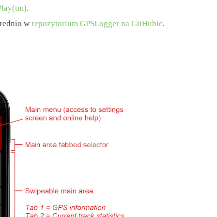
Play(tm)
.
średnio w
repozytorium GPSLogger na GitHubie
.