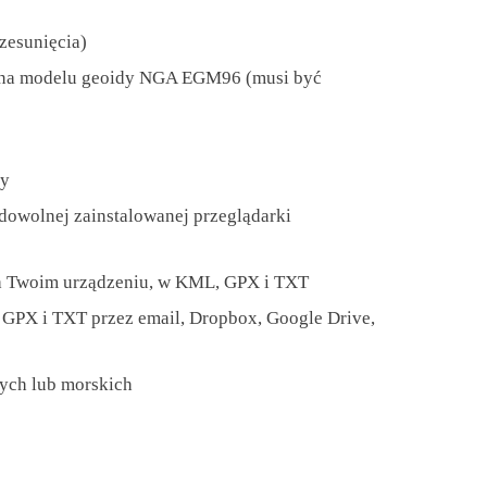
zesunięcia)
 na modelu geoidy NGA EGM96 (musi być
dy
dowolnej zainstalowanej przeglądarki
na Twoim urządzeniu, w KML, GPX i TXT
GPX i TXT przez email, Dropbox, Google Drive,
nych lub morskich