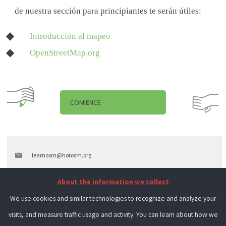
de nuestra sección para principiantes te serán útiles:
Introducción al mapeo
OpenStreetMap.org
COMIENCE
learnosm@hotosm.org
@learnOSM
About the information we collect
Hosted on Github
We use cookies and similar technologies to recognize and analyze your
visits, and measure traffic usage and activity. You can learn about how we
Official
HOT OSM
learning materials