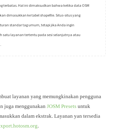
g terbatas. Hal ini dimaksudkan bahwa ketika data OSM
kan dimasukkan ke tabel shapefile. Situs-situs yang
uran standar tag umum, tetapi jika Anda ingin
 satu layanan tertentu pada sesi selanjutnya atau
.
mbuat layanan yang memungkinakan pengguna
dan juga menggunakan
JOSM Presets
untuk
masukkan dalam ekstrak. Layanan yan tersedia
export.hotosm.org
.