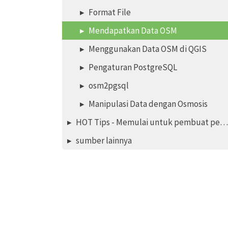
Format File
Mendapatkan Data OSM
Menggunakan Data OSM di QGIS
Pengaturan PostgreSQL
osm2pgsql
Manipulasi Data dengan Osmosis
HOT Tips - Memulai untuk pembuat peta pemula - iD editor
sumber lainnya