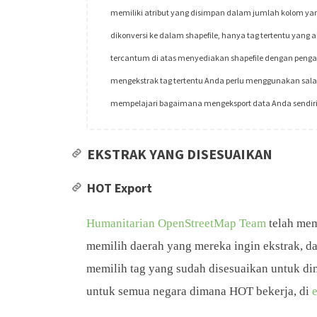
memiliki atribut yang disimpan dalam jumlah kolom yan
dikonversi ke dalam shapefile, hanya tag tertentu yang a
tercantum di atas menyediakan shapefile dengan pengat
mengekstrak tag tertentu Anda perlu menggunakan salah
mempelajari bagaimana mengeksport data Anda sendiri
EKSTRAK YANG DISESUAIKAN
HOT Export
Humanitarian OpenStreetMap Team
telah me
memilih daerah yang mereka ingin ekstrak, 
memilih tag yang sudah disesuaikan untuk di
untuk semua negara dimana HOT bekerja, di