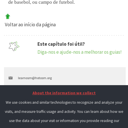
de basebol, ou campo de futebol.
Voltar ao início da página
Este capítulo foi útil?
Diga-nos e ajude-nos a melhorar os guias!
learnosm@hotosm.org
@learnOSM
About the information we collect
Hosted on Github
We use cookies and similar technologies to recognize and analyze your
visits, and measure traffic usage and activity. You can learn about how we
Official
HOT OSM
learning materials
use the data about your visit or information you provide reading our