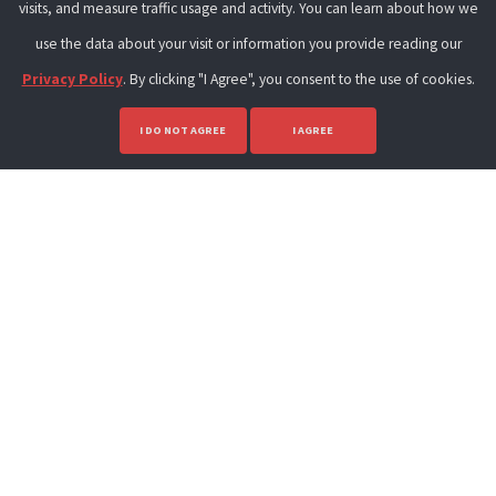
visits, and measure traffic usage and activity. You can learn about how we
use the data about your visit or information you provide reading our
Privacy Policy
. By clicking "I Agree", you consent to the use of cookies.
I DO NOT AGREE
I AGREE
learnosm@hotosm.org
@learnOSM
Hosted on Github
Official
HOT OSM
learning materials