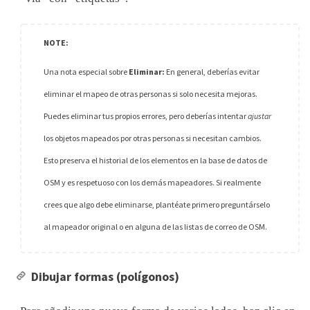
Una nota especial sobre
Eliminar:
En general, deberías evitar
eliminar el mapeo de otras personas si solo necesita mejoras.
Puedes eliminar tus propios errores, pero deberías intentar
ajustar
los objetos mapeados por otras personas si necesitan cambios.
Esto preserva el historial de los elementos en la base de datos de
OSM y es respetuoso con los demás mapeadores. Si realmente
crees que algo debe eliminarse, plantéate primero preguntárselo
al mapeador original o en alguna de las listas de correo de OSM.
Dibujar formas (polígonos)