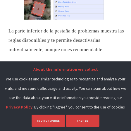
La parte inferior de la pestaña de problemas muestra las
reglas disponibles y te permite desactivarlas
individualmente, aunque no es recomendable.
GUARDAR LOS CAMBIOS
About the information we collect
Cuando (y si) quieres guardar tus ediciones en
We use cookies and similar technologies to recognize and analyze your
OpenStreetMap, haz clic en el botón
Guardar
. El panel
visits, and measure traffic usage and activity. You can learn about how we
de la izquierda mostrará el panel de subida.
use the data about your visit or information you provide reading our
Privacy Policy
. By clicking "I Agree", you consent to the use of cookies.
I DO NOT AGREE
I AGREE