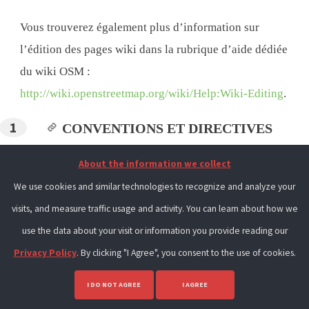
Vous trouverez également plus d’information sur
l’édition des pages wiki dans la rubrique d’aide dédiée
du wiki OSM :
http://wiki.openstreetmap.org/wiki/Help:Wiki-Editing
.
CONVENTIONS ET DIRECTIVES
Vous êtes maintenant à même d’éditer ou de créer des
About the information we collect
pages dans le wiki OSM de la même facon que vous avez
We use cookies and similar technologies to recognize and analyze your
pu le faire sur votre page de test. Cependant, avant de
visits, and measure traffic usage and activity. You can learn about how we
vous en donner à coeur joie et de multiplier les pages
use the data about your visit or information you provide reading our
wiki, il est important de bien comprendre les principaux
Privacy Policy
. By clicking "I Agree", you consent to the use of cookies.
usages et règles de contribution aux wikis et d’avoir
I DO NOT AGREE
I AGREE
présent à l’esprit les quelques éléments-clés suivants :