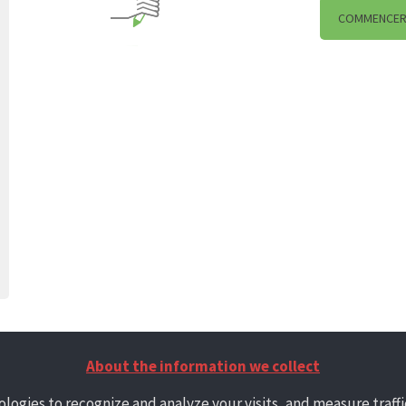
COMMENCE
About the information we collect
logies to recognize and analyze your visits, and measure traffic