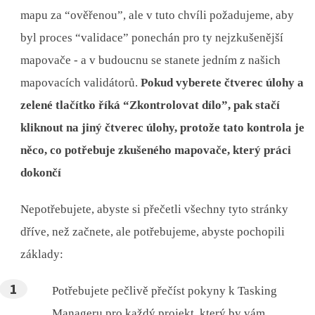
mapu za “ověřenou”, ale v tuto chvíli požadujeme, aby
byl proces “validace” ponechán pro ty nejzkušenější
mapovače - a v budoucnu se stanete jedním z našich
mapovacích validátorů.
Pokud vyberete čtverec úlohy a
zelené tlačítko říká “Zkontrolovat dílo”, pak stačí
kliknout na jiný čtverec úlohy, protože tato kontrola je
něco, co potřebuje zkušeného mapovače, který práci
dokončí
Nepotřebujete, abyste si přečetli všechny tyto stránky
dříve, než začnete, ale potřebujeme, abyste pochopili
základy:
Potřebujete pečlivě přečíst pokyny k Tasking
Manageru pro každý projekt, který by vám