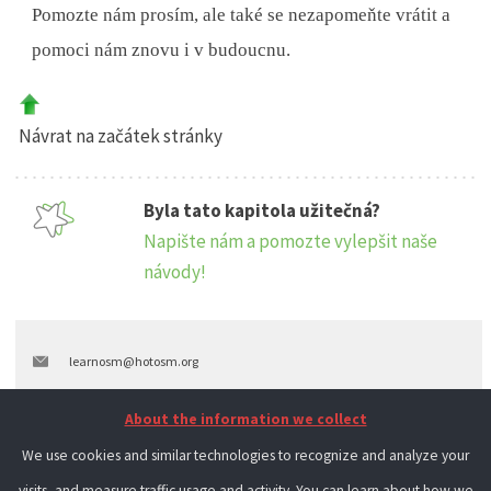
Pomozte nám prosím, ale také se nezapomeňte vrátit a
pomoci nám znovu i v budoucnu.
Návrat na začátek stránky
Byla tato kapitola užitečná?
Napište nám a pomozte vylepšit naše
návody!
learnosm@hotosm.org
@learnOSM
About the information we collect
Hosted on Github
We use cookies and similar technologies to recognize and analyze your
visits, and measure traffic usage and activity. You can learn about how we