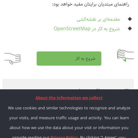
راهنمای مبتدیان برایتان مفید خواهد بود:
مقدمه‌ای بر نقشه‌کشی
شروع به کار در OpenStreetMap
شروع به کار
learnosm@hotosm.org
About the information we collect
@learnOSM
We use cookies and similar technologies to recognize and analyze
Hosted on Github
your visits, and measure traffic usage and activity. You can learn
about how we use the data about your visit or information you
Official
HOT OSM
learning materials
provide reading our
Privacy Policy
. By clicking "I Agree", you