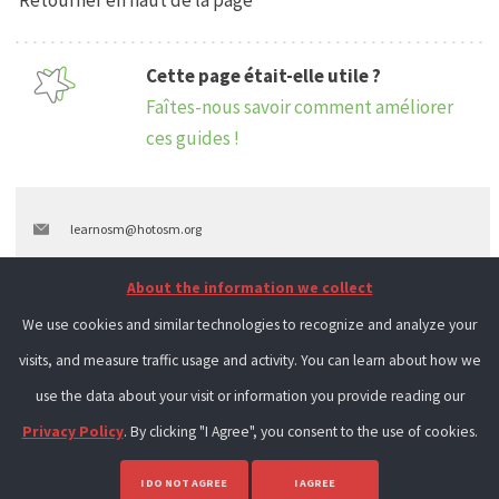
Retourner en haut de la page
Cette page était-elle utile ?
Faîtes-nous savoir comment améliorer
ces guides !
learnosm@hotosm.org
@learnOSM
About the information we collect
Hosted on Github
We use cookies and similar technologies to recognize and analyze your
visits, and measure traffic usage and activity. You can learn about how we
Official
HOT OSM
learning materials
use the data about your visit or information you provide reading our
Privacy Policy
. By clicking "I Agree", you consent to the use of cookies.
I DO NOT AGREE
I AGREE