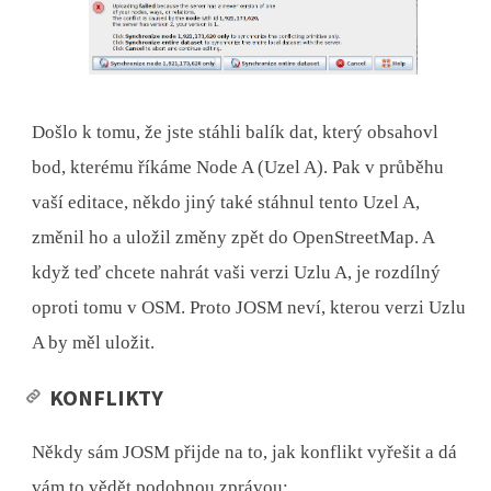
Došlo k tomu, že jste stáhli balík dat, který obsahovl
bod, kterému říkáme Node A (Uzel A). Pak v průběhu
vaší editace, někdo jiný také stáhnul tento Uzel A,
změnil ho a uložil změny zpět do OpenStreetMap. A
když teď chcete nahrát vaši verzi Uzlu A, je rozdílný
oproti tomu v OSM. Proto JOSM neví, kterou verzi Uzlu
A by měl uložit.
KONFLIKTY
Někdy sám JOSM přijde na to, jak konflikt vyřešit a dá
vám to vědět podobnou zprávou: