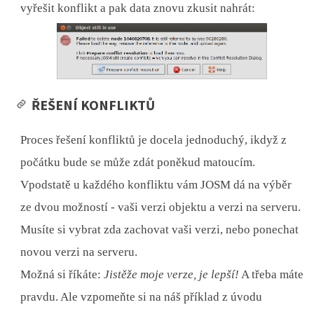
vyřešit konflikt a pak data znovu zkusit nahrát:
ŘEŠENÍ KONFLIKTŮ
Proces řešení konfliktů je docela jednoduchý, ikdyž z
počátku bude se může zdát poněkud matoucím.
Vpodstatě u každého konfliktu vám JOSM dá na výběr
ze dvou možností - vaši verzi objektu a verzi na serveru.
Musíte si vybrat zda zachovat vaši verzi, nebo ponechat
novou verzi na serveru.
Možná si říkáte:
Jistěže moje verze, je lepší!
A třeba máte
pravdu. Ale vzpomeňte si na náš příklad z úvodu