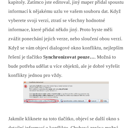
kapitoly. Zatímco jste editoval, jiný maper přidal spoustu
informací k nějakému uzlu ve vašem souboru dat. Když
vyberete svoji verzi, ztratí se všechny hodnotné
informace, které přidal někdo jiný. Proto byste měli
zvážit ponechání jejich verze, nebo sloučení obou verzí.
Když se vám objeví dialogové okno konfliktu, nejlepším
řešení je tlačítko
Synchronizovat pouze…
. Možná to
bude potřeba udělat u více objektů, ale je dobré vyřešit
konflikty jednou pro vždy.
Jakmile kliknete na toto tlačítko, objeví se další okno s
detailní informací o konfliktu. Chybová zpráva možná