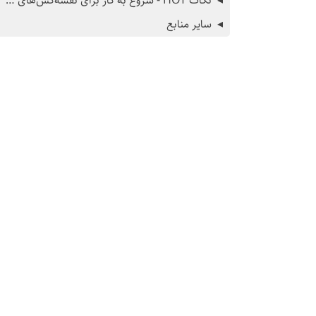
نکات HOT - شروع به کار برای نقشه‌کش‌های جدید - ویرایشگر iD
سایر منابع