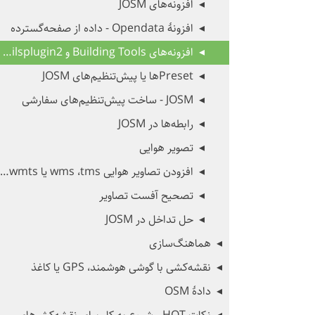
افزونه‌های JOSM
افزونهٔ Opendata - داده از صفحه‌گسترده
افزونه‌های Building Tools و Utilsplugin2 در JOSM
Presetها یا پیش‌تنظیم‌های JOSM
JOSM - ساخت پیش‌تنظیم‌های سفارشی
رابطه‌ها در JOSM
تصویر هوایی
افزودن تصاویر هوایی tms،‏ wms یا wmts در JOSM
تصحیح آفست تصاویر
حل تداخل در JOSM
هماهنگ‌سازی
نقشه‌کشی با گوشی هوشمند، GPS یا کاغذ
دادهٔ OSM